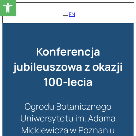
Otwórz pasek narzędzi
Przejdź
do
EN
treści
Konferencja
jubileuszowa z okazji
100-lecia
Ogrodu Botanicznego
Uniwersytetu im. Adama
Mickiewicza w Poznaniu