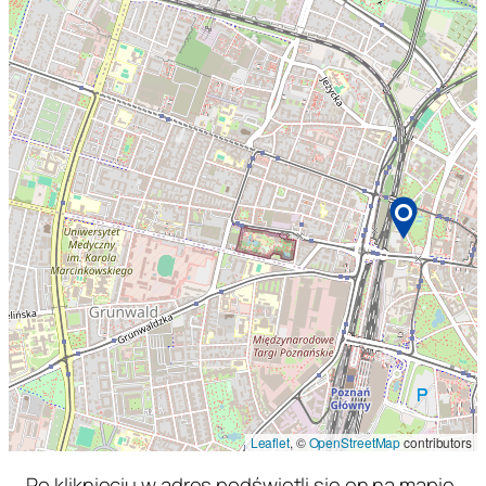
Leaflet
, ©
OpenStreetMap
contributors
Po kliknięciu w adres podświetli się on na mapie,